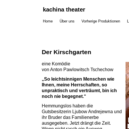
kachina theater
Home
Über uns
Vorherige Produktionen
L
Der Kirschgarten
eine Komödie
von Anton Pawlowitsch Tschechow
„So leichtsinnigen Menschen wie
Ihnen, meine Herrschaften, so
unpraktisch und verträumt, bin ich
noch nie begegnet.“
Hemmungslos haben die
Gutsbesitzerin Ljubow Andrejewna und
ihr Bruder das Familienerbe
ausgegeben. Jetzt drängt die Zeit.
Wenn nicht rasch ein Ausweg