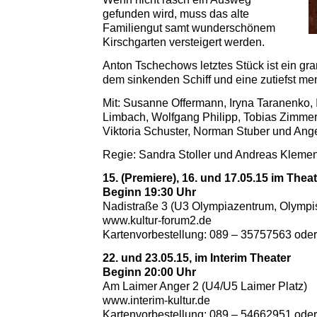
gefunden wird, muss das alte
Familiengut samt wunderschönem
Kirschgarten versteigert werden.
Anton Tschechows letztes Stück ist ein gr
dem sinkenden Schiff und eine zutiefst m
Mit: Susanne Offermann, Iryna Taranenko, 
Limbach, Wolfgang Philipp, Tobias Zimme
Viktoria Schuster, Norman Stuber und Ang
Regie: Sandra Stoller und Andreas Klemen
15. (Premiere), 16. und 17.05.15 im Thea
Beginn 19:30 Uhr
Nadistraße 3 (U3 Olympiazentrum, Olympi
www.kultur-forum2.de
Kartenvorbestellung: 089 – 35757563 ode
22. und 23.05.15, im Interim Theater
Beginn 20:00 Uhr
Am Laimer Anger 2 (U4/U5 Laimer Platz)
www.interim-kultur.de
Kartenvorbestellung: 089 – 54662951 ode